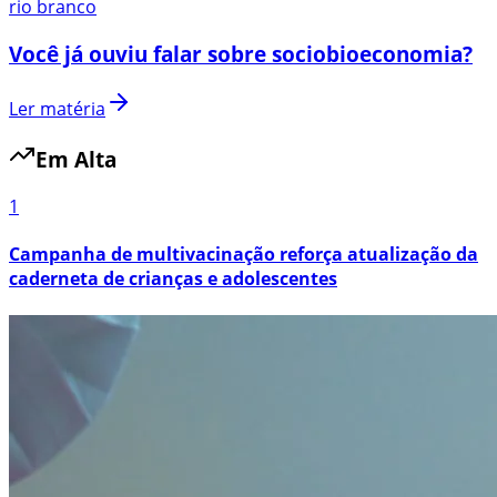
rio branco
Você já ouviu falar sobre sociobioeconomia?
Ler matéria
Em Alta
1
Campanha de multivacinação reforça atualização da
caderneta de crianças e adolescentes