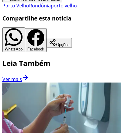
Porto Velho
Rondônia
porto velho
Compartilhe esta notícia
Opções
WhatsApp
Facebook
Leia Também
Ver mais