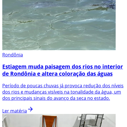
Rondônia
Estiagem muda paisagem dos rios no interior
de Rondônia e altera coloração das águas
Período de poucas chuvas já provoca redução dos níveis
dos rios e mudanças visíveis na tonalidade da água, um
dos principais sinais do avanço da seca no estado.
Ler matéria