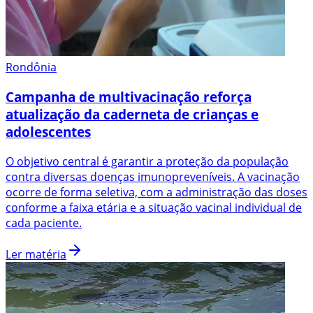
Rondônia
Campanha de multivacinação reforça
atualização da caderneta de crianças e
adolescentes
O objetivo central é garantir a proteção da população
contra diversas doenças imunopreveníveis. A vacinação
ocorre de forma seletiva, com a administração das doses
conforme a faixa etária e a situação vacinal individual de
cada paciente.
Ler matéria