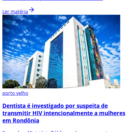
Ler matéria
porto velho
Dentista é investigado por suspeita de
transmitir HIV intencionalmente a mulheres
em Rondônia