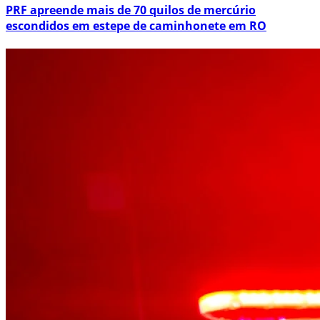
PRF apreende mais de 70 quilos de mercúrio
escondidos em estepe de caminhonete em RO