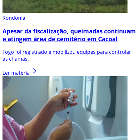
Rondônia
Apesar da fiscalização, queimadas continuam
e atingem área de cemitério em Cacoal
Fogo foi registrado e mobilizou equipes para controlar
as chamas.
Ler matéria