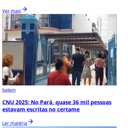
Ver mais
belem
CNU 2025: No Pará, quase 36 mil pessoas
estavam escritas no certame
Ler matéria