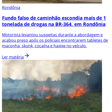
Rondônia
Fundo falso de caminhão escondia mais de 1
tonelada de drogas na BR-364, em Rondônia
Motorista levantou suspeitas durante a abordagem e
acabou preso após os policiais encontrarem tabletes de
maconha, skunk, cocaína e haxixe no veículo.
Ler matéria