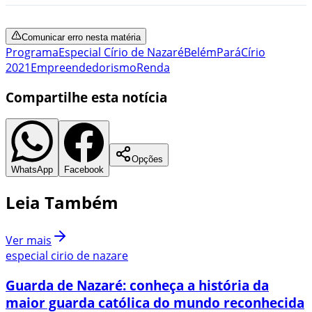
Comunicar erro nesta matéria
Programa
Especial Círio de Nazaré
Belém
Pará
Círio
2021
Empreendedorismo
Renda
Compartilhe esta notícia
Opções
WhatsApp
Facebook
Leia Também
Ver mais
especial cirio de nazare
Guarda de Nazaré: conheça a história da
maior guarda católica do mundo reconhecida