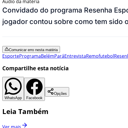
Áudio da matéria
Convidado do programa Resenha Espor
jogador contou sobre como tem sido o
Comunicar erro nesta matéria
Esporte
Programa
Belém
Pará
Entrevista
Remo
futebol
Resen
Compartilhe esta notícia
Opções
WhatsApp
Facebook
Leia Também
Ver mais