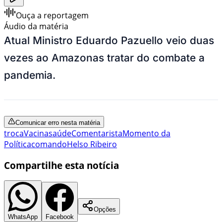
Ouça a reportagem
Áudio da matéria
Atual Ministro Eduardo Pazuello veio duas
vezes ao Amazonas tratar do combate a
pandemia.
Comunicar erro nesta matéria
troca
Vacina
saúde
Comentarista
Momento da
Política
comando
Helso Ribeiro
Compartilhe esta notícia
Opções
WhatsApp
Facebook