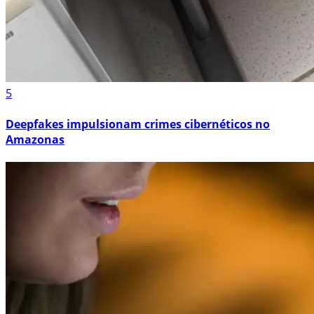
5
Deepfakes impulsionam crimes cibernéticos no
Amazonas