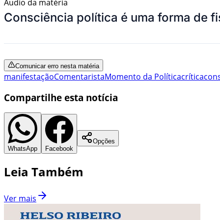
Áudio da matéria
Consciência política é uma forma de fi
Comunicar erro nesta matéria
manifestação
Comentarista
Momento da Política
crítica
cons
Compartilhe esta notícia
Opções
WhatsApp
Facebook
Leia Também
Ver mais