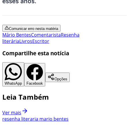
esses anos.
Comunicar erro nesta matéria
Mário Bentes
Comentarista
Resenha
literária
Livros
Escritor
Compartilhe esta notícia
Opções
WhatsApp
Facebook
Leia Também
Ver mais
resenha literaria mario bentes