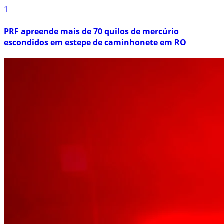
1
PRF apreende mais de 70 quilos de mercúrio
escondidos em estepe de caminhonete em RO