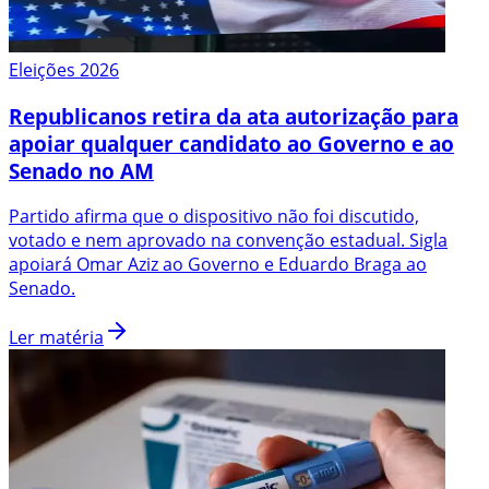
Eleições 2026
Republicanos retira da ata autorização para
apoiar qualquer candidato ao Governo e ao
Senado no AM
Partido afirma que o dispositivo não foi discutido,
votado e nem aprovado na convenção estadual. Sigla
apoiará Omar Aziz ao Governo e Eduardo Braga ao
Senado.
Ler matéria