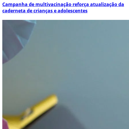
Campanha de multivacinação reforça atualização da
caderneta de crianças e adolescentes