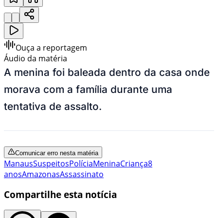
Ouça a reportagem
Áudio da matéria
A menina foi baleada dentro da casa onde
morava com a família durante uma
tentativa de assalto.
Comunicar erro nesta matéria
Manaus
Suspeitos
Polícia
Menina
Criança
8
anos
Amazonas
Assassinato
Compartilhe esta notícia