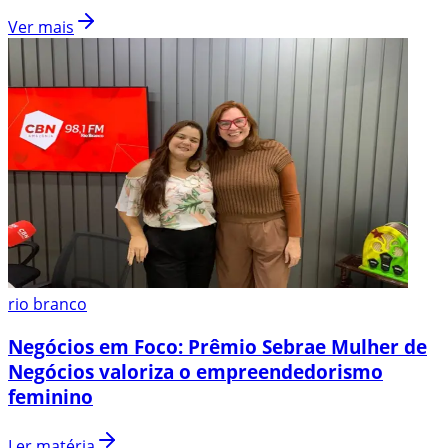
Ver mais
rio branco
Negócios em Foco: Prêmio Sebrae Mulher de
Negócios valoriza o empreendedorismo
feminino
Ler matéria