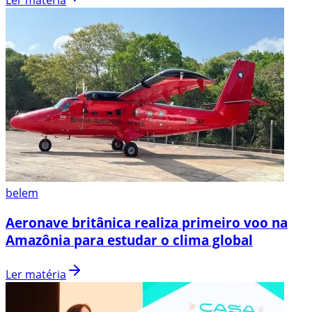
Ler matéria
belem
Aeronave britânica realiza primeiro voo na
Amazônia para estudar o clima global
Ler matéria