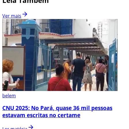
Leia Também
Ver mais
belem
CNU 2025: No Pará, quase 36 mil pessoas
estavam escritas no certame