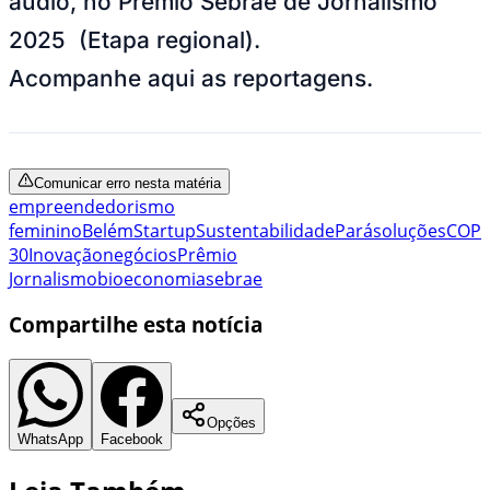
áudio, no Prêmio Sebrae de Jornalismo
2025 (Etapa regional).
Acompanhe aqui as reportagens.
Comunicar erro nesta matéria
empreendedorismo
feminino
Belém
Startup
Sustentabilidade
Pará
soluções
COP
30
Inovação
negócios
Prêmio
Jornalismo
bioeconomia
sebrae
Compartilhe esta notícia
Opções
WhatsApp
Facebook