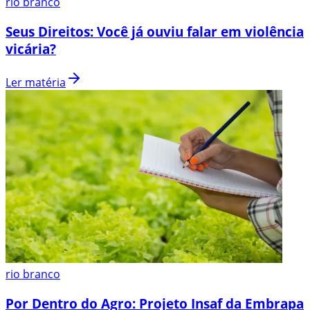
rio branco
Seus Direitos: Você já ouviu falar em violência
vicária?
Ler matéria
rio branco
Por Dentro do Agro: Projeto Insaf da Embrapa