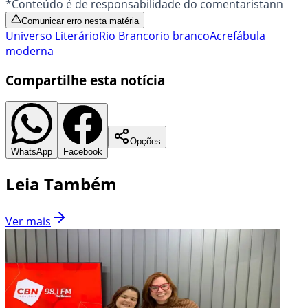
*Conteúdo é de responsabilidade do comentaristann
Comunicar erro nesta matéria
Universo Literário
Rio Branco
rio branco
Acre
fábula
moderna
Compartilhe esta notícia
Opções
WhatsApp
Facebook
Leia Também
Ver mais