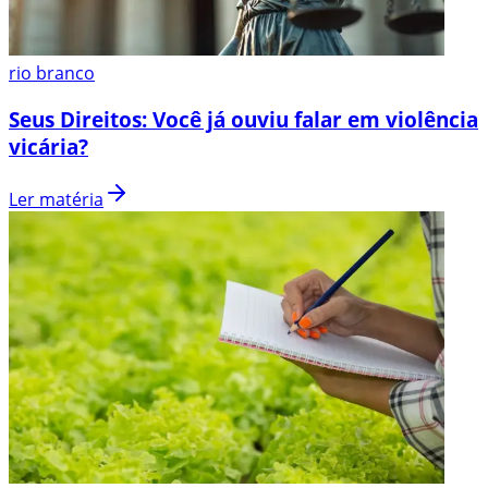
rio branco
Seus Direitos: Você já ouviu falar em violência
vicária?
Ler matéria