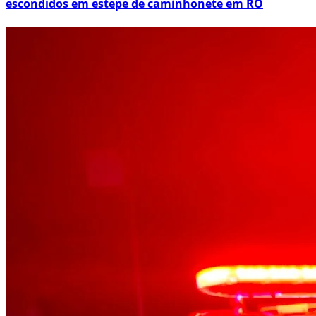
escondidos em estepe de caminhonete em RO