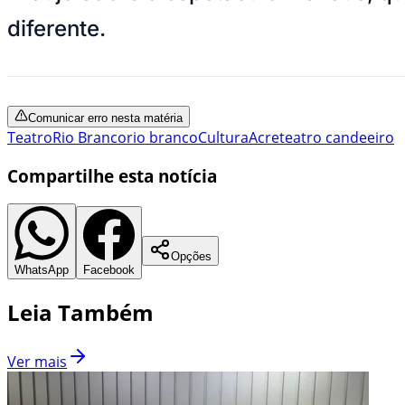
diferente.
Comunicar erro nesta matéria
Teatro
Rio Branco
rio branco
Cultura
Acre
teatro candeeiro
Compartilhe esta notícia
Opções
WhatsApp
Facebook
Leia Também
Ver mais