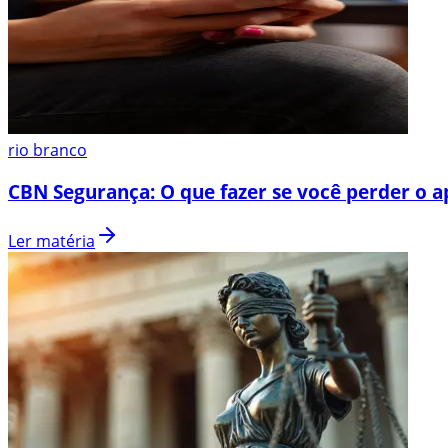
rio branco
CBN Segurança: O que fazer se você perder o a
Ler matéria