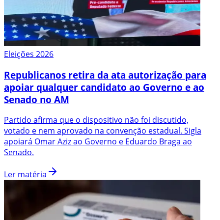
Eleições 2026
Republicanos retira da ata autorização para
apoiar qualquer candidato ao Governo e ao
Senado no AM
Partido afirma que o dispositivo não foi discutido,
votado e nem aprovado na convenção estadual. Sigla
apoiará Omar Aziz ao Governo e Eduardo Braga ao
Senado.
Ler matéria