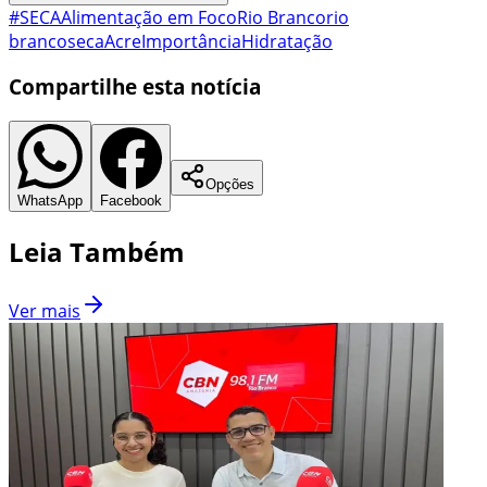
#SECA
Alimentação em Foco
Rio Branco
rio
branco
seca
Acre
Importância
Hidratação
Compartilhe esta notícia
Opções
WhatsApp
Facebook
Leia Também
Ver mais