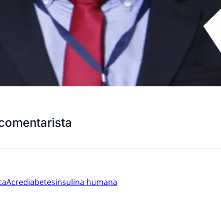
comentarista
ca
Acre
diabetes
insulina humana