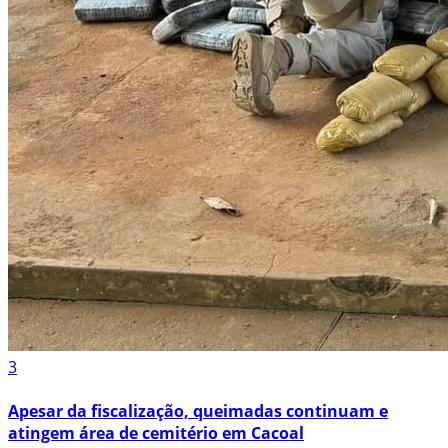
3
Apesar da fiscalização, queimadas continuam e
atingem área de cemitério em Cacoal