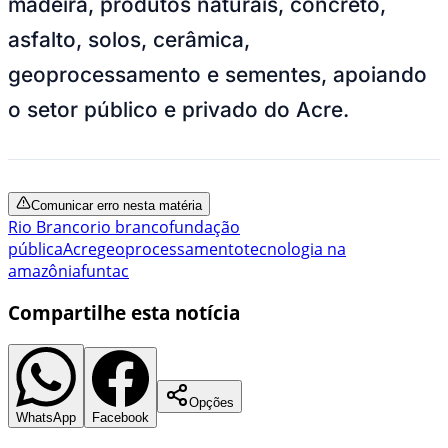
madeira, produtos naturais, concreto,
asfalto, solos, cerâmica,
geoprocessamento e sementes, apoiando
o setor público e privado do Acre.
Comunicar erro nesta matéria
Rio Branco
rio branco
fundação
pública
Acre
geoprocessamento
tecnologia na
amazônia
funtac
Compartilhe esta notícia
Opções
WhatsApp
Facebook