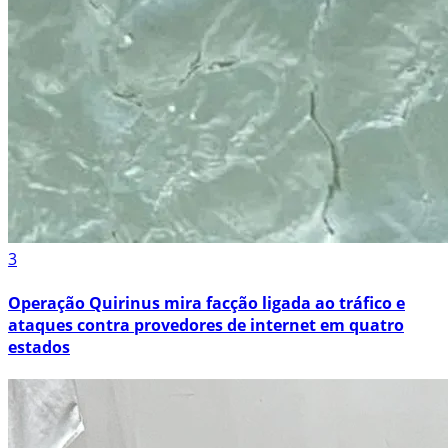
3
Operação Quirinus mira facção ligada ao tráfico e
ataques contra provedores de internet em quatro
estados