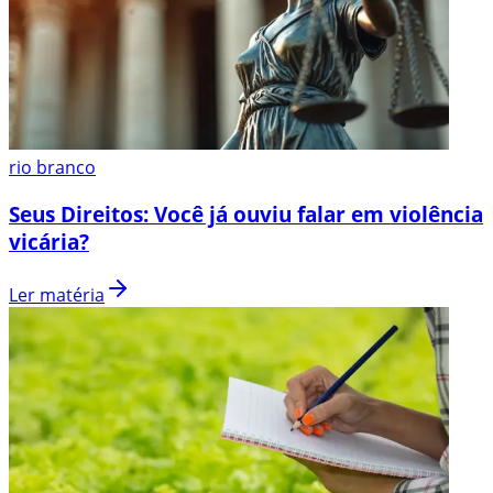
rio branco
Seus Direitos: Você já ouviu falar em violência
vicária?
Ler matéria