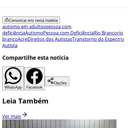
Comunicar erro nesta matéria
autismo em adultos
pessoa com
deficiência
Autismo
Pessoa com Deficiência
Rio Branco
rio
branco
Acre
Direitos dos Autistas
Transtorno do Espectro
Autista
Compartilhe esta notícia
Opções
WhatsApp
Facebook
Leia Também
Ver mais