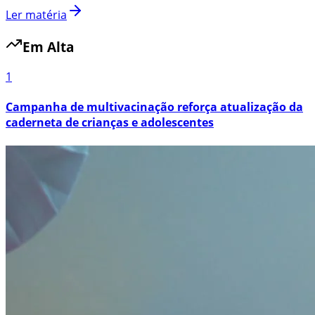
Ler matéria
Em Alta
1
Campanha de multivacinação reforça atualização da
caderneta de crianças e adolescentes