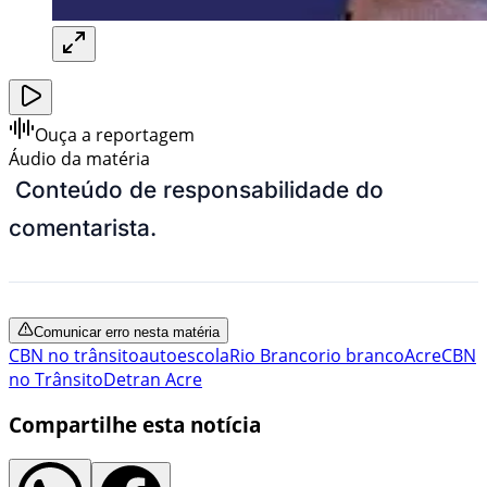
Ouça a reportagem
Áudio da matéria
Conteúdo de responsabilidade do
comentarista.
Comunicar erro nesta matéria
CBN no trânsito
autoescola
Rio Branco
rio branco
Acre
CBN
no Trânsito
Detran Acre
Compartilhe esta notícia