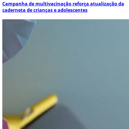
Campanha de multivacinação reforça atualização da
caderneta de crianças e adolescentes