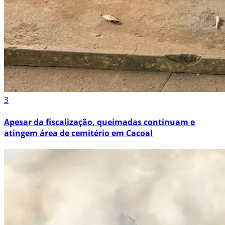
3
Apesar da fiscalização, queimadas continuam e
atingem área de cemitério em Cacoal