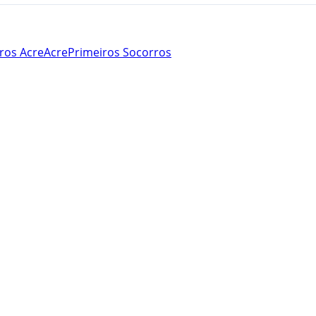
ros Acre
Acre
Primeiros Socorros