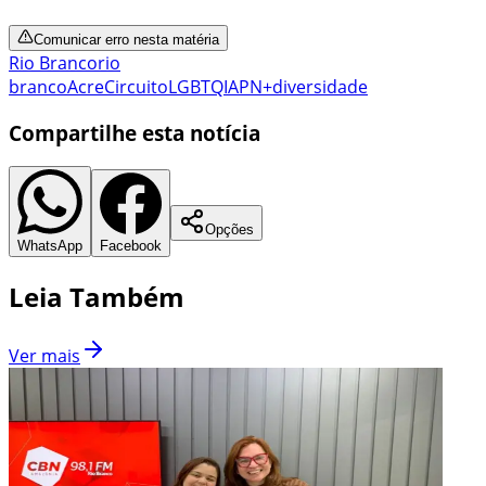
Comunicar erro nesta matéria
Rio Branco
rio
branco
Acre
Circuito
LGBTQIAPN+
diversidade
Compartilhe esta notícia
Opções
WhatsApp
Facebook
Leia Também
Ver mais