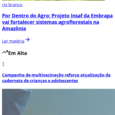
rio branco
Por Dentro do Agro: Projeto Insaf da Embrapa
vai fortalecer sistemas agroflorestais na
Amazônia
Ler matéria
Em Alta
1
Campanha de multivacinação reforça atualização da
caderneta de crianças e adolescentes