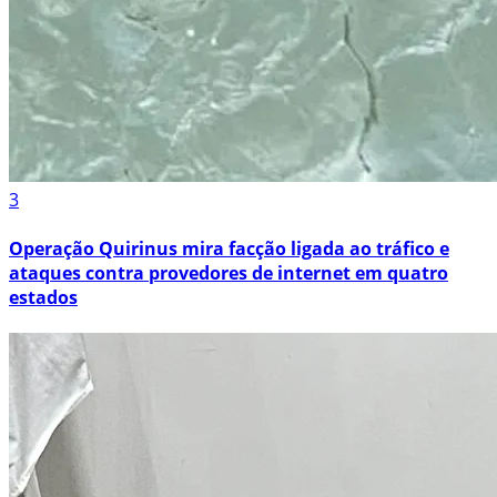
3
Operação Quirinus mira facção ligada ao tráfico e
ataques contra provedores de internet em quatro
estados