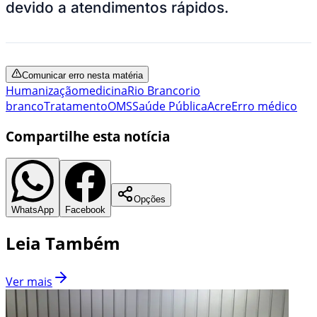
devido a atendimentos rápidos.
Comunicar erro nesta matéria
Humanização
medicina
Rio Branco
rio
branco
Tratamento
OMS
Saúde Pública
Acre
Erro médico
Compartilhe esta notícia
Opções
WhatsApp
Facebook
Leia Também
Ver mais