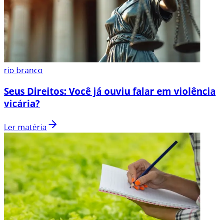
rio branco
Seus Direitos: Você já ouviu falar em violência
vicária?
Ler matéria