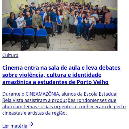
Cultura
Cinema entra na sala de aula e leva debates
sobre violência, cultura e identidade
amazônica a estudantes de Porto Velho
Durante o CINEAMAZÔNIA, alunos da Escola Estadual
Bela Vista assistiram a produções rondonienses que
abordam temas sociais urgentes e conheceram de perto
cineastas e artistas da região.
Ler matéria