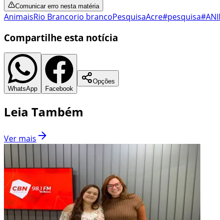
Comunicar erro nesta matéria
Animais
Rio Branco
rio branco
Pesquisa
Acre
#pesquisa
#ANI
Compartilhe esta notícia
Opções
WhatsApp
Facebook
Leia Também
Ver mais