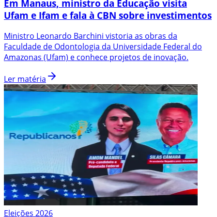
Em Manaus, ministro da Educação visita
Ufam e Ifam e fala à CBN sobre investimentos
Ministro Leonardo Barchini vistoria as obras da
Faculdade de Odontologia da Universidade Federal do
Amazonas (Ufam) e conhece projetos de inovação.
Ler matéria
Eleições 2026