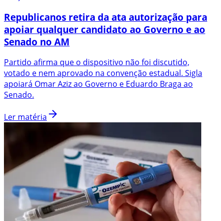
Republicanos retira da ata autorização para
apoiar qualquer candidato ao Governo e ao
Senado no AM
Partido afirma que o dispositivo não foi discutido,
votado e nem aprovado na convenção estadual. Sigla
apoiará Omar Aziz ao Governo e Eduardo Braga ao
Senado.
Ler matéria