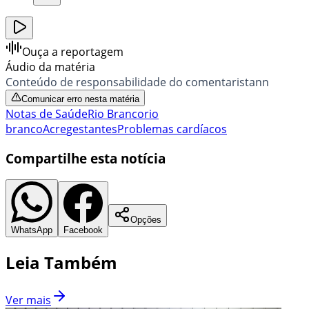
Ouça a reportagem
Áudio da matéria
Conteúdo de responsabilidade do comentaristann
Comunicar erro nesta matéria
Notas de Saúde
Rio Branco
rio
branco
Acre
gestantes
Problemas cardíacos
Compartilhe esta notícia
Opções
WhatsApp
Facebook
Leia Também
Ver mais