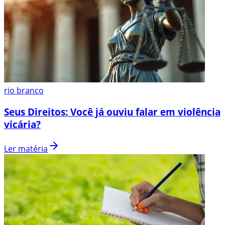
rio branco
Seus Direitos: Você já ouviu falar em violência
vicária?
Ler matéria