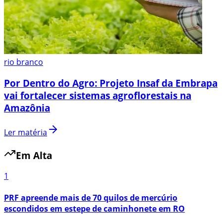
rio branco
Por Dentro do Agro: Projeto Insaf da Embrapa
vai fortalecer sistemas agroflorestais na
Amazônia
Ler matéria
Em Alta
1
PRF apreende mais de 70 quilos de mercúrio
escondidos em estepe de caminhonete em RO