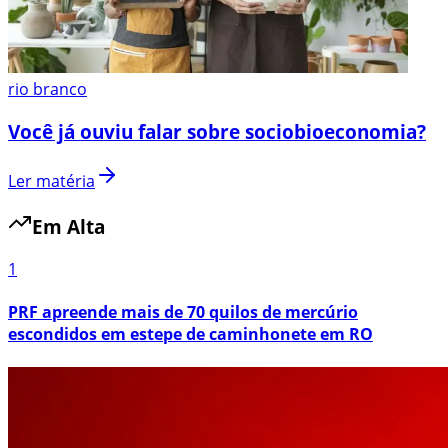
rio branco
Você já ouviu falar sobre sociobioeconomia?
Ler matéria
Em Alta
1
PRF apreende mais de 70 quilos de mercúrio
escondidos em estepe de caminhonete em RO