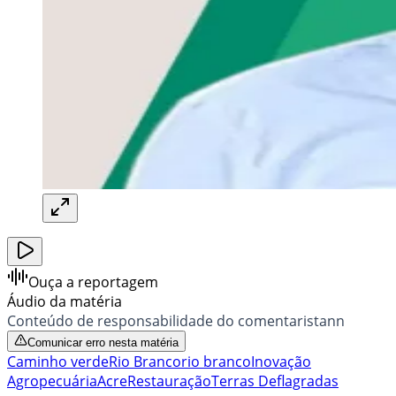
Ouça a reportagem
Áudio da matéria
Conteúdo de responsabilidade do comentaristann
Comunicar erro nesta matéria
Caminho verde
Rio Branco
rio branco
Inovação
Agropecuária
Acre
Restauração
Terras Deflagradas