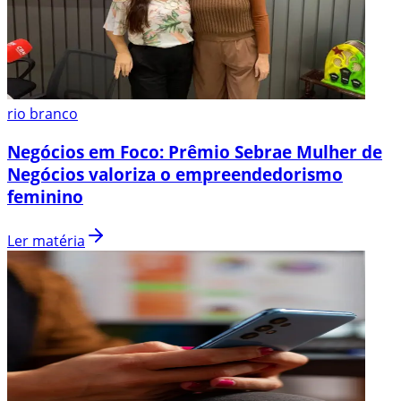
rio branco
Negócios em Foco: Prêmio Sebrae Mulher de
Negócios valoriza o empreendedorismo
feminino
Ler matéria