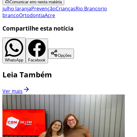
Comunicar erro nesta matéria
julho laranja
Prevenção
Crianças
Rio Branco
rio
branco
Ortodontia
Acre
Compartilhe esta notícia
Opções
WhatsApp
Facebook
Leia Também
Ver mais