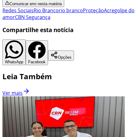
Comunicar erro nesta matéria
Redes Sociais
Rio Branco
rio branco
Proteção
Acre
golpe do
amor
CBN Segurança
Compartilhe esta notícia
Opções
WhatsApp
Facebook
Leia Também
Ver mais