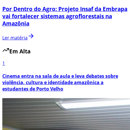
Por Dentro do Agro: Projeto Insaf da Embrapa
vai fortalecer sistemas agroflorestais na
Amazônia
Ler matéria
Em Alta
1
Cinema entra na sala de aula e leva debates sobre
violência, cultura e identidade amazônica a
estudantes de Porto Velho