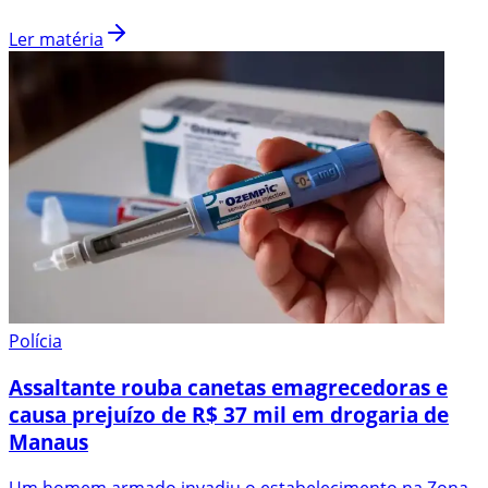
Ler matéria
Polícia
Assaltante rouba canetas emagrecedoras e
causa prejuízo de R$ 37 mil em drogaria de
Manaus
Um homem armado invadiu o estabelecimento na Zona