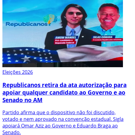
Eleições 2026
Republicanos retira da ata autorização para
apoiar qualquer candidato ao Governo e ao
Senado no AM
Partido afirma que o dispositivo não foi discutido,
votado e nem aprovado na convenção estadual. Sigla
apoiará Omar Aziz ao Governo e Eduardo Braga ao
Senado.