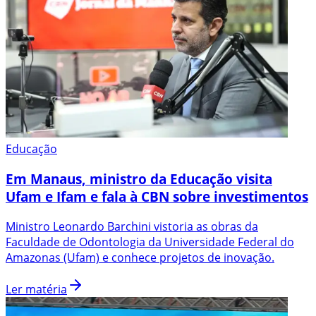
Educação
Em Manaus, ministro da Educação visita
Ufam e Ifam e fala à CBN sobre investimentos
Ministro Leonardo Barchini vistoria as obras da
Faculdade de Odontologia da Universidade Federal do
Amazonas (Ufam) e conhece projetos de inovação.
Ler matéria