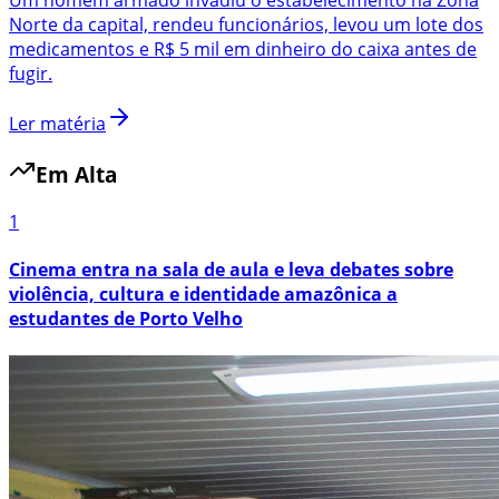
Norte da capital, rendeu funcionários, levou um lote dos
medicamentos e R$ 5 mil em dinheiro do caixa antes de
fugir.
Ler matéria
Em Alta
1
Cinema entra na sala de aula e leva debates sobre
violência, cultura e identidade amazônica a
estudantes de Porto Velho