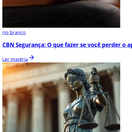
rio branco
CBN Segurança: O que fazer se você perder o a
Ler matéria