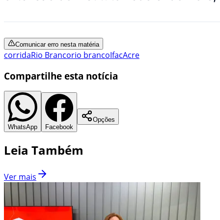
Comunicar erro nesta matéria
corrida
Rio Branco
rio branco
Ifac
Acre
Compartilhe esta notícia
Opções
WhatsApp
Facebook
Leia Também
Ver mais