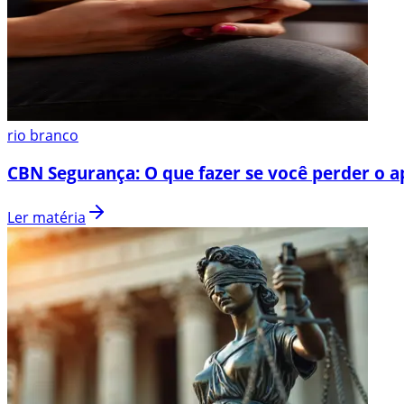
rio branco
CBN Segurança: O que fazer se você perder o a
Ler matéria