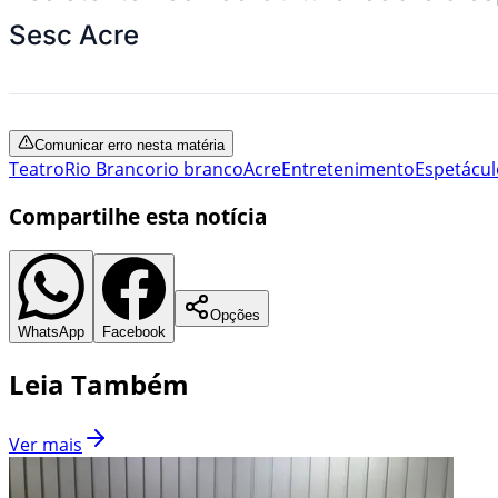
Sesc Acre
Comunicar erro nesta matéria
Teatro
Rio Branco
rio branco
Acre
Entretenimento
Espetácul
Compartilhe esta notícia
Opções
WhatsApp
Facebook
Leia Também
Ver mais