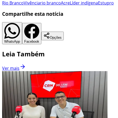
Rio Branco
Vivência
rio branco
Acre
Líder indígena
Estupro
Compartilhe esta notícia
Opções
WhatsApp
Facebook
Leia Também
Ver mais