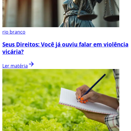
rio branco
Seus Direitos: Você já ouviu falar em violência
vicária?
Ler matéria