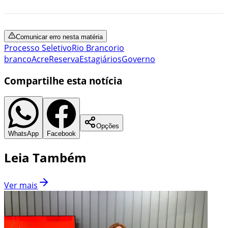
Comunicar erro nesta matéria
Processo Seletivo
Rio Branco
rio
branco
Acre
Reserva
Estagiários
Governo
Compartilhe esta notícia
Opções
WhatsApp
Facebook
Leia Também
Ver mais