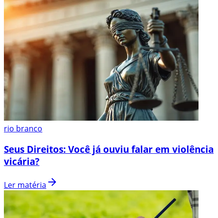
rio branco
Seus Direitos: Você já ouviu falar em violência
vicária?
Ler matéria