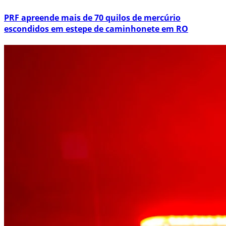
PRF apreende mais de 70 quilos de mercúrio
escondidos em estepe de caminhonete em RO