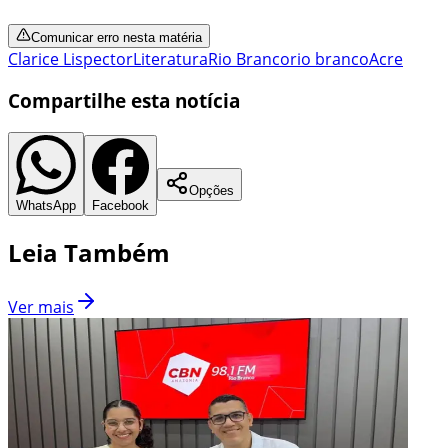
Comunicar erro nesta matéria
Clarice Lispector
Literatura
Rio Branco
rio branco
Acre
Compartilhe esta notícia
Opções
WhatsApp
Facebook
Leia Também
Ver mais