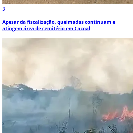
3
Apesar da fiscalização, queimadas continuam e
atingem área de cemitério em Cacoal