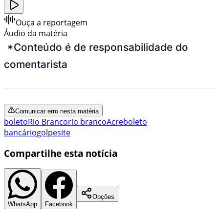
Ouça a reportagem
Áudio da matéria
*Conteúdo é de responsabilidade do
comentarista
Comunicar erro nesta matéria
boleto
Rio Branco
rio branco
Acre
boleto
bancário
golpe
site
Compartilhe esta notícia
Opções
WhatsApp
Facebook