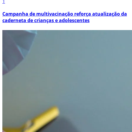
1
Campanha de multivacinação reforça atualização da
caderneta de crianças e adolescentes