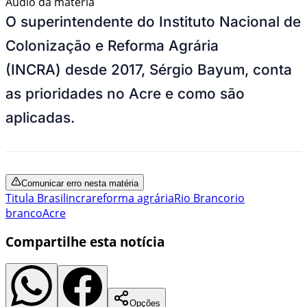
Áudio da matéria
O superintendente do Instituto Nacional de
Colonização e Reforma Agrária
(INCRA)
desde 2017, Sérgio Bayum, conta
as prioridades no Acre e como são
aplicadas.
Comunicar erro nesta matéria
Titula Brasil
incra
reforma agrária
Rio Branco
rio
branco
Acre
Compartilhe esta notícia
Opções