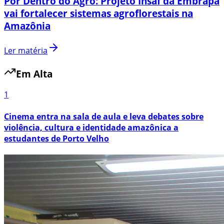
Por Dentro do Agro: Projeto Insaf da Embrapa
vai fortalecer sistemas agroflorestais na
Amazônia
Ler matéria
Em Alta
1
Cinema entra na sala de aula e leva debates sobre
violência, cultura e identidade amazônica a
estudantes de Porto Velho