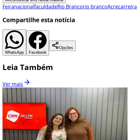
Feira
nacional
faculdade
Rio Branco
rio branco
Acre
carreira
Compartilhe esta notícia
Opções
WhatsApp
Facebook
Leia Também
Ver mais