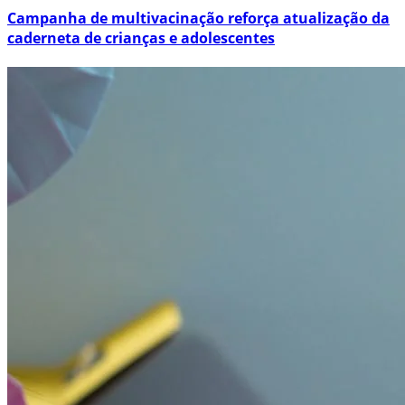
Campanha de multivacinação reforça atualização da
caderneta de crianças e adolescentes