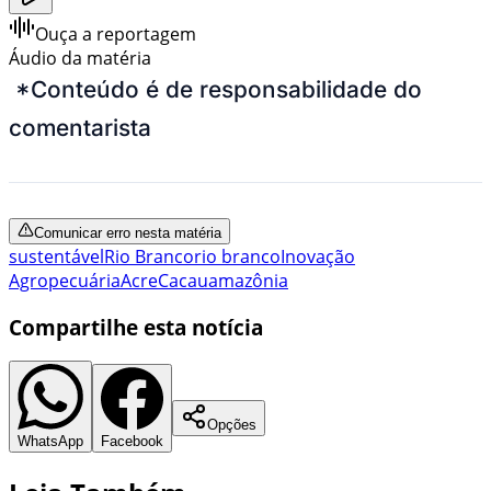
Ouça a reportagem
Áudio da matéria
*Conteúdo é de responsabilidade do
comentarista
Comunicar erro nesta matéria
sustentável
Rio Branco
rio branco
Inovação
Agropecuária
Acre
Cacau
amazônia
Compartilhe esta notícia
Opções
WhatsApp
Facebook