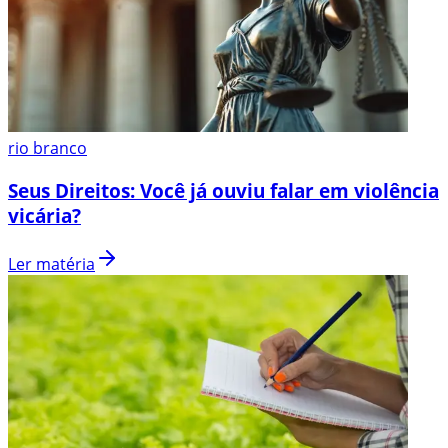
rio branco
Seus Direitos: Você já ouviu falar em violência
vicária?
Ler matéria