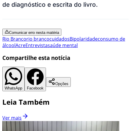
de diagnóstico e escrita do livro.
Comunicar erro nesta matéria
Rio Branco
rio branco
cuidados
Bipolaridade
consumo de
álcool
Acre
Entrevista
saúde mental
Compartilhe esta notícia
Opções
WhatsApp
Facebook
Leia Também
Ver mais