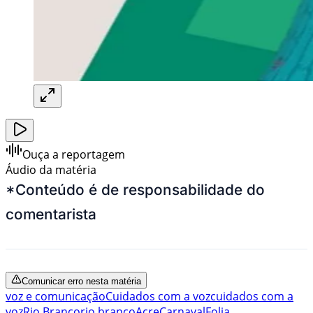
Ouça a reportagem
Áudio da matéria
*Conteúdo é de responsabilidade do
comentarista
Comunicar erro nesta matéria
voz e comunicação
Cuidados com a voz
cuidados com a
voz
Rio Branco
rio branco
Acre
Carnaval
Folia