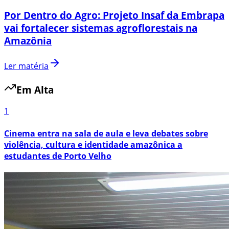
Por Dentro do Agro: Projeto Insaf da Embrapa
vai fortalecer sistemas agroflorestais na
Amazônia
Ler matéria
Em Alta
1
Cinema entra na sala de aula e leva debates sobre
violência, cultura e identidade amazônica a
estudantes de Porto Velho