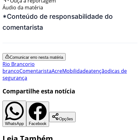
Ouça a reportagem
Áudio da matéria
*Conteúdo de responsabilidade do
comentarista
Comunicar erro nesta matéria
Rio Branco
rio
branco
Comentarista
Acre
Mobilidade
atenção
dicas de
segurança
Compartilhe esta notícia
Opções
WhatsApp
Facebook
Leia Também