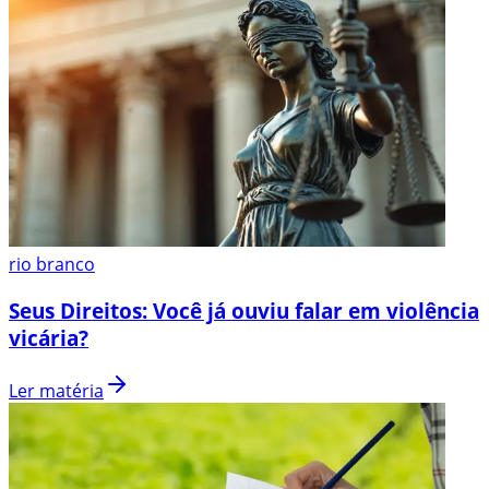
rio branco
Seus Direitos: Você já ouviu falar em violência
vicária?
Ler matéria