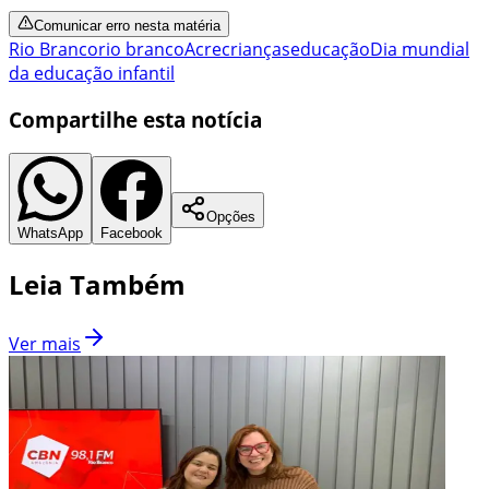
Comunicar erro nesta matéria
Rio Branco
rio branco
Acre
crianças
educação
Dia mundial
da educação infantil
Compartilhe esta notícia
Opções
WhatsApp
Facebook
Leia Também
Ver mais