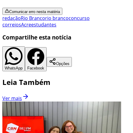
Comunicar erro nesta matéria
redação
Rio Branco
rio branco
concurso
correios
Acre
estudantes
Compartilhe esta notícia
Opções
WhatsApp
Facebook
Leia Também
Ver mais