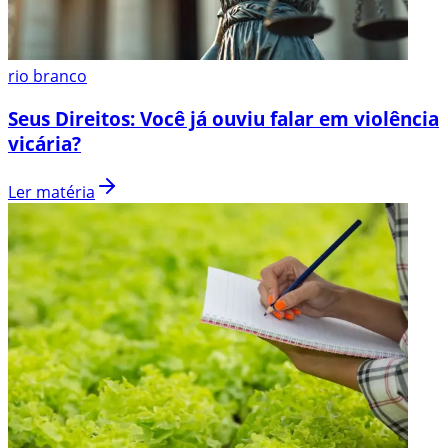
rio branco
Seus Direitos: Você já ouviu falar em violência
vicária?
Ler matéria