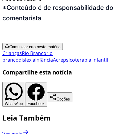
*Conteúdo é de responsabilidade do
comentarista
Comunicar erro nesta matéria
Crianças
Rio Branco
rio
branco
dislexia
Infância
Acre
psicoterapia infantil
Compartilhe esta notícia
Opções
WhatsApp
Facebook
Leia Também
Ver mais