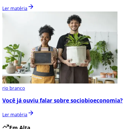
Ler matéria
rio branco
Você já ouviu falar sobre sociobioeconomia?
Ler matéria
Em Alta