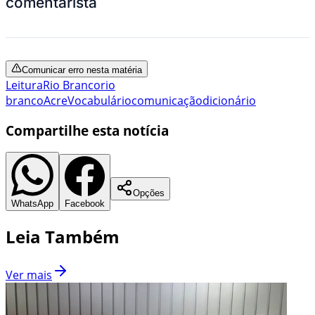
comentarista
Comunicar erro nesta matéria
Leitura
Rio Branco
rio
branco
Acre
Vocabulário
comunicação
dicionário
Compartilhe esta notícia
Opções
WhatsApp
Facebook
Leia Também
Ver mais