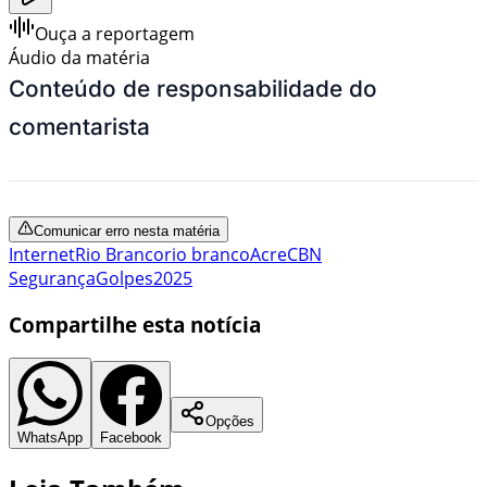
Ouça a reportagem
Áudio da matéria
Conteúdo de responsabilidade do
comentarista
Comunicar erro nesta matéria
Internet
Rio Branco
rio branco
Acre
CBN
Segurança
Golpes
2025
Compartilhe esta notícia
Opções
WhatsApp
Facebook