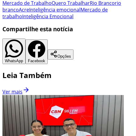
Mercado de Trabalho
Quero Trabalhar
Rio Branco
rio
branco
Acre
Inteligência emocional
Mercado de
trabalho
Inteligência Emocional
Compartilhe esta notícia
Opções
WhatsApp
Facebook
Leia Também
Ver mais