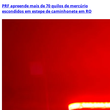
PRF apreende mais de 70 quilos de mercúrio
escondidos em estepe de caminhonete em RO