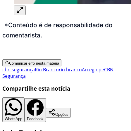
*Conteúdo é de responsabilidade do
comentarista.
Comunicar erro nesta matéria
cbn segurança
Rio Branco
rio branco
Acre
golpe
CBN
Segurança
Compartilhe esta notícia
Opções
WhatsApp
Facebook