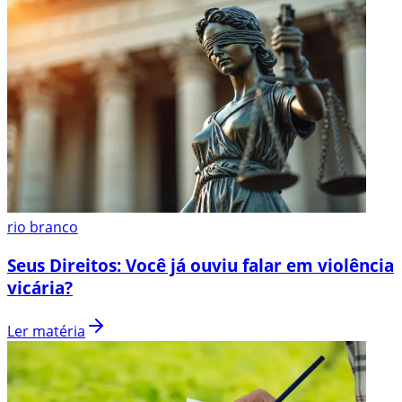
rio branco
Seus Direitos: Você já ouviu falar em violência
vicária?
Ler matéria