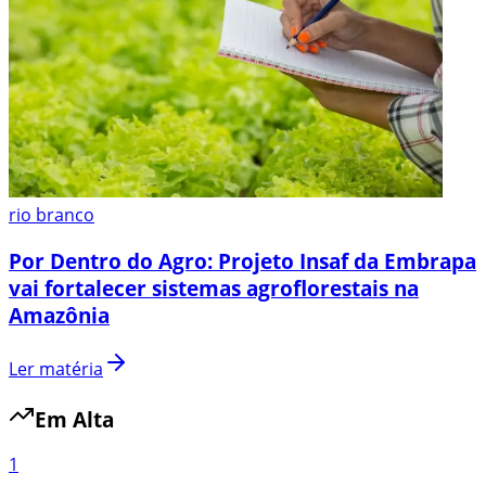
rio branco
Por Dentro do Agro: Projeto Insaf da Embrapa
vai fortalecer sistemas agroflorestais na
Amazônia
Ler matéria
Em Alta
1