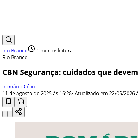
Rio Branco
1
min de leitura
Rio Branco
CBN Segurança: cuidados que devemo
Romário Célio
11 de agosto de 2025 às 16:28
• Atualizado em
22/05/2026 