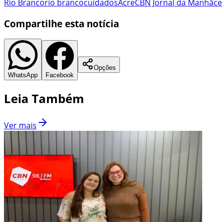
Rio Branco
rio branco
cuidados
Acre
CBN Jornal da Manhã
ce
Compartilhe esta notícia
Opções
WhatsApp
Facebook
Leia Também
Ver mais