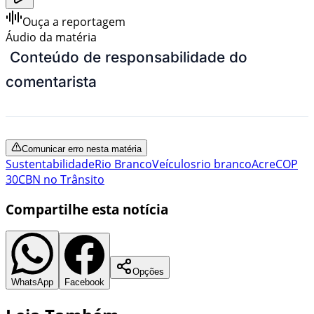
Ouça a reportagem
Áudio da matéria
Conteúdo de responsabilidade do
comentarista
Comunicar erro nesta matéria
Sustentabilidade
Rio Branco
Veículos
rio branco
Acre
COP
30
CBN no Trânsito
Compartilhe esta notícia
Opções
WhatsApp
Facebook