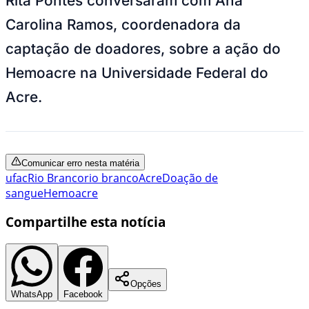
Rita Pontes conversaram com Ana
Carolina Ramos, coordenadora da
captação de doadores, sobre a ação do
Hemoacre na Universidade Federal do
Acre.
Comunicar erro nesta matéria
ufac
Rio Branco
rio branco
Acre
Doação de
sangue
Hemoacre
Compartilhe esta notícia
Opções
WhatsApp
Facebook