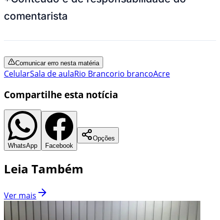
comentarista
Comunicar erro nesta matéria
Celular
Sala de aula
Rio Branco
rio branco
Acre
Compartilhe esta notícia
Opções
WhatsApp
Facebook
Leia Também
Ver mais