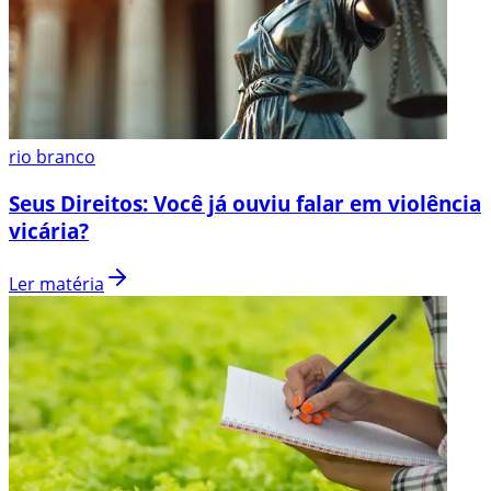
rio branco
Seus Direitos: Você já ouviu falar em violência
vicária?
Ler matéria