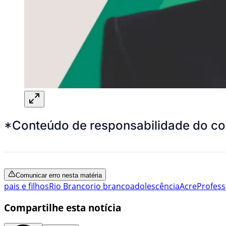
*Conteúdo de responsabilidade do co
Comunicar erro nesta matéria
pais e filhos
Rio Branco
rio branco
adolescência
Acre
Profess
Compartilhe esta notícia