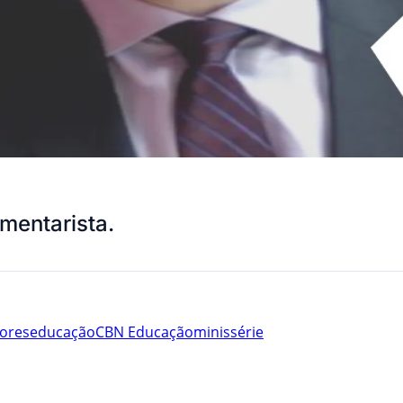
mentarista.
ores
educação
CBN Educação
minissérie