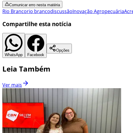
Comunicar erro nesta matéria
Rio Branco
rio branco
discussão
Inovação Agropecuária
Acr
Compartilhe esta notícia
Opções
WhatsApp
Facebook
Leia Também
Ver mais