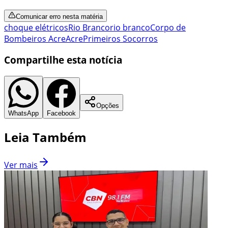
Comunicar erro nesta matéria
choque elétricos
Rio Branco
rio branco
Corpo de
Bombeiros Acre
Acre
Primeiros Socorros
Compartilhe esta notícia
Opções
WhatsApp
Facebook
Leia Também
Ver mais