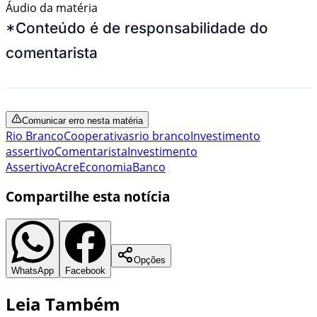
Áudio da matéria
*Conteúdo é de responsabilidade do
comentarista
Comunicar erro nesta matéria
Rio Branco
Cooperativas
rio branco
Investimento
assertivo
Comentarista
Investimento
Assertivo
Acre
Economia
Banco
Compartilhe esta notícia
Opções
WhatsApp
Facebook
Leia Também