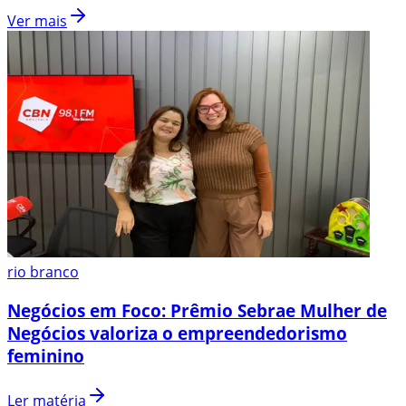
Ver mais
rio branco
Negócios em Foco: Prêmio Sebrae Mulher de
Negócios valoriza o empreendedorismo
feminino
Ler matéria