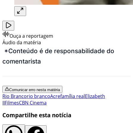
Ouça a reportagem
Áudio da matéria
*Conteúdo é de responsabilidade do
comentarista
Comunicar erro nesta matéria
Rio Branco
rio branco
Acre
família real
Elizabeth
II
Filmes
CBN Cinema
Compartilhe esta notícia