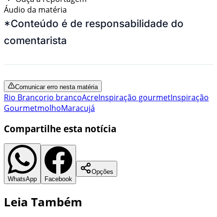
Áudio da matéria
*Conteúdo é de responsabilidade do
comentarista
Comunicar erro nesta matéria
Rio Branco
rio branco
Acre
Inspiração gourmet
Inspiração
Gourmet
molho
Maracujá
Compartilhe esta notícia
Opções
WhatsApp
Facebook
Leia Também